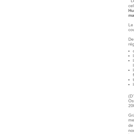
Le
ce
Hu
ma
Le
cou
De
rég
(D
Os
20
Gr
me
de
nou