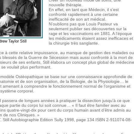
créer un nouveau mode de soins, une
nouvelle thérapie.
En effet, en tant que Médecin, il s’est
confronté rapidement à une certaine
inefficacité de son art médical.
N’oublions pas que Louis Pasteur va
seulement publier ses découvertes sur la
rage et les vaccinations en 1881. A l’époque
les médicaments étaient assez inefficaces et
rew Taylor Still
la chirurgie très sanglante.
ce à cette relative impuissance, au manque de gestion des malades ou
s blessés de la Guerre de Sécession mais aussi confronté à la mort de
sieurs de ses enfants, Still élabora un concept plus global de médecin
 se voulait plus performant.
 modèle Ostéopathique se base sur une connaissance approfondie de
natomie et de son organisation, de la Biologie, de la Physiologie… le
ut amenant à comprendre le fonctionnement normal de l’organisme et
 système corporel.
ll passera de longues années à pratiquer la dissection jusqu'à ce que
que partie du corps lui soit connue… « Il faut être familier avec au
ins quatre-vingt-dix pour cent du corps humain avant d’être admis au
n de nos Cliniques. »
T. Still Autobiographie Edition Sully 1998, page 134 ISBN 2-911074-08-