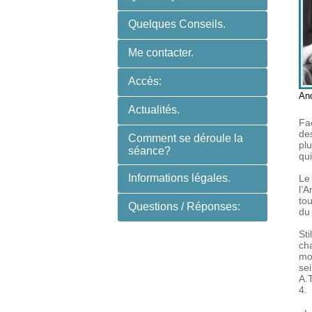
Quelques Conseils.
Me contacter.
Accès:
And
Actualités.
Fa
de
Comment se déroule la
plu
séance?
qui
Informations légales.
Le
l’A
to
Questions / Réponses:
du
Sti
cha
mo
sei
A.
4.