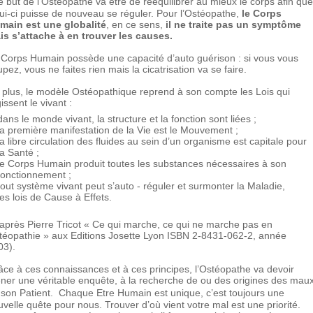
 but de l’Ostéopathe va être de rééquilibrer au mieux le corps afin que
lui-ci puisse de nouveau se réguler. Pour l’Ostéopathe,
le Corps
main est une globalité
, en ce sens,
il ne traite pas un symptôme
is s’attache à en trouver les causes.
 Corps Humain possède une capacité d’auto guérison : si vous vous
pez, vous ne faites rien mais la cicatrisation va se faire.
 plus, le modèle Ostéopathique reprend à son compte les Lois qui
issent le vivant :
dans le monde vivant, la structure et la fonction sont liées ;
la première manifestation de la Vie est le Mouvement ;
la libre circulation des fluides au sein d’un organisme est capitale pour
la Santé ;
le Corps Humain produit toutes les substances nécessaires à son
fonctionnement ;
tout système vivant peut s’auto - réguler et surmonter la Maladie,
les lois de Cause à Effets.
’après Pierre Tricot « Ce qui marche, ce qui ne marche pas en
téopathie » aux Editions Josette Lyon ISBN 2-8431-062-2, année
03).
âce à ces connaissances et à ces principes, l’Ostéopathe va devoir
ner une véritable enquête, à la recherche de ou des origines des mau
 son Patient. Chaque Etre Humain est unique, c’est toujours une
velle quête pour nous. Trouver d’où vient votre mal est une priorité.