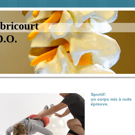
bricourt
D.O.
Sportif:
u
n corps mis à rude
épreuve.