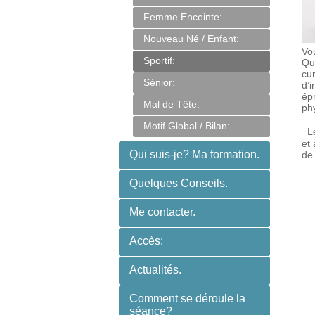
Femme Enceinte:
Nouveau Né / Enfant:
Vou
Sportif:
Que
cur
Sénior:
d’i
épr
Mal de Tête:
ph
Motif Global / Bilan:
Le
et 
Qui suis-je? Ma formation.
de
Quelques Conseils.
Me contacter.
Accès:
Actualités.
Comment se déroule la
séance?